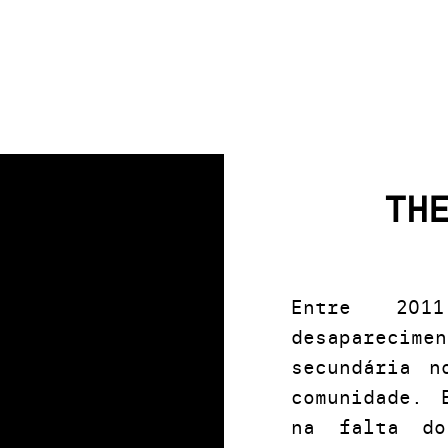
TH
Entre 201
desapareci
secundária n
comunidade. 
na falta do