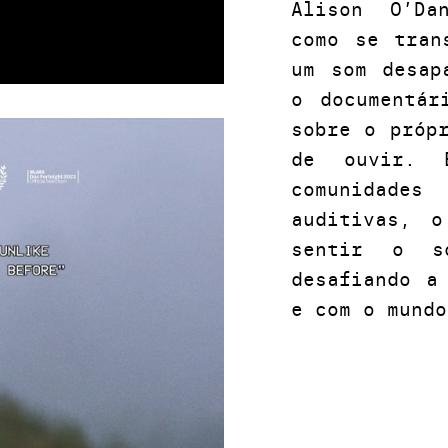
Alison O’Da
como se tran
um som desap
o documentár
sobre o próp
de ouvir. E
comunidade
auditivas, 
sentir o so
desafiando a
e com o mundo