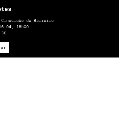
etes
:
Cineclube do Barreiro
16.04, 18h00
:
3€
rar