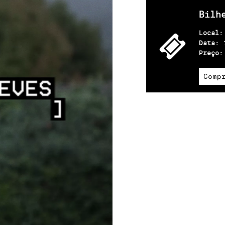
Bilh
Local
Data:
Preço
Comp